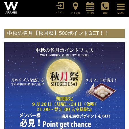
メンバー
アクセス
ご予約
電話
MENU
中秋の名月【秋月祭】500ポイントGET！！