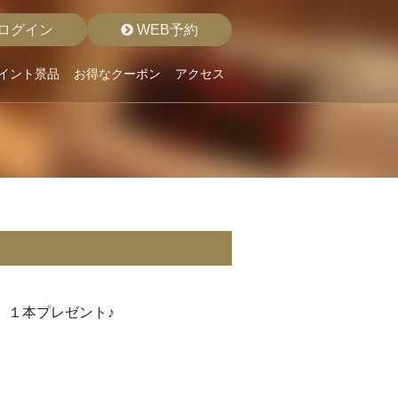
ログイン
WEB予約
イント景品
お得なクーポン
アクセス
！
B １本プレゼント♪