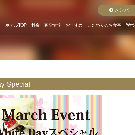
メンバー
ホテルTOP
料金・客室情報
おすすめ
こだわりのお食事
Wポ
こだわりから選ぶ
ホテルよりお貸出
クラスから選ぶ
料金から選ぶ
空室状況詳細
おすすめルーム
おすすめプラン
グランドメニュー
ディナープラン
モーニング
 Special