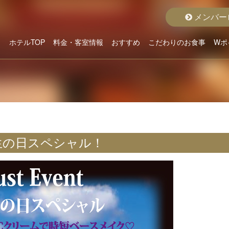
メンバー
ホテルTOP
料金・客室情報
おすすめ
こだわりのお食事
Wポ
こだわりから選ぶ
ホテルよりお貸出
クラスから選ぶ
料金から選ぶ
空室状況詳細
おすすめルーム
おすすめプラン
グランドメニュー
ディナープラン
モーニング
生の日スペシャル！