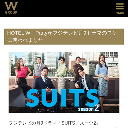
MENU
HOTEL W Partyがフジテレビ月9ドラマのロケ
に使われました
フジテレビの月9ドラマ『SUITS／スーツ2』