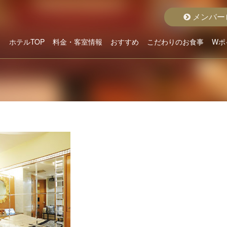
メンバー
ホテルTOP
料金・客室情報
おすすめ
こだわりのお食事
Wポ
こだわりから選ぶ
ホテルよりお貸出
クラスから選ぶ
料金から選ぶ
空室状況詳細
おすすめルーム
おすすめプラン
グランドメニュー
ディナープラン
モーニング