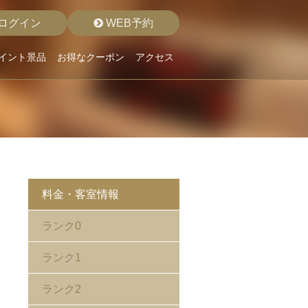
ログイン
WEB予約
イント景品
お得なクーポン
アクセス
料金・客室情報
ランク0
ランク1
ランク2