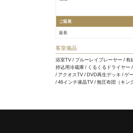
ご延長
延長
客室備品
浴室TV / ブルーレイプレーヤー / 有線
持込用冷蔵庫 / くるくるドライヤー /
/ アクオスTV / DVD再生デッキ /
/ 46インチ液晶TV / 無圧布団（キ