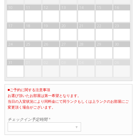
10
11
12
13
14
15
16
17
18
19
20
21
22
23
24
25
26
27
28
29
30
31
01
02
03
04
05
06
■ご予約に関する注意事項
お選び頂いたお部屋は第一希望となります。
当日の入室状況により同料金にて同ランクもしくは上ランクのお部屋にご
部屋数
変更頂く場合がございます。
▾
1
チェックイン予定時間 *
▾