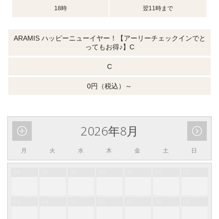
18時
翌11時まで
ARAMIS ハッピーニューイヤー！【アーリーチェックインでと
ってもお得♪】C
C
0円（税込）～
2026年8月
月
火
水
木
金
土
日
27
28
29
30
31
01
02
03
04
05
06
07
08
09