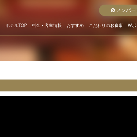
メンバー
ホテルTOP
料金・客室情報
おすすめ
こだわりのお食事
Wポ
こだわりから選ぶ
ホテルよりお貸出
クラスから選ぶ
料金から選ぶ
空室状況詳細
おすすめルーム
おすすめプラン
グランドメニュー
ディナープラン
モーニング