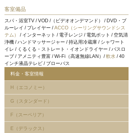
客室備品
スパ・浴室TV / VOD /（ビデオオンデマンド） / DVD・ブ
ルーレイ / プレイヤー /
ACCO（シーリングサウンドシス
テム）
/ インターネット / 電子レンジ / 電気ポット / 空気清
浄機 / ハンドマッサージャー / 持込用冷蔵庫 / シャワート
イレ / くるくる・ストレート・イオンドライヤー / バスロ
ーブ / アメニティ豊富 / Wi-Fi（高速無線LAN）/
軟水
/ 40
インチ液晶テレビ / ブローバス
料金・客室情報
H（エコノミー）
G（スタンダード）
F（スーペリア）
E（デラックス）