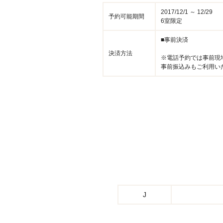
2017/12/1 ～ 12/29
予約可能期間
6室限定
■事前決済
決済方法
※電話予約では事前現
事前振込みもご利用い
J