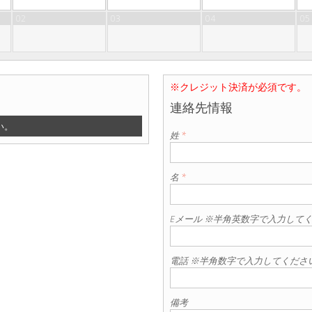
02
03
04
05
※クレジット決済が必須です。
連絡先情報
い。
姓
*
名
*
Eメール ※半角英数字で入力して
電話 ※半角数字で入力してくださ
備考