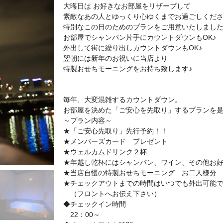
大晦日は お好きなお部屋をリザーブして
素敵なあの人とゆっくり心ゆくまでお過ごしくだ
特別なこの日のためのプランをご用意いたしまし
お部屋でシャンパン片手にカウントダウンもOK♪
外出して街に繰り出しカウントダウンもOK♪
翌朝には新年のお祝いに当店より
特製おせちモーニングをお持ち致します♪
毎年、大変混雑するカウントダウン。
お部屋を決めた「ご安心を先取り」するプランを
～プラン内容～
★「ご安心先取り」先行予約！！
★メンバーズカード プレゼント
★ウェルカムドリンク２杯
★年越し乾杯にはシャンパン、ワイン、その他お
★当店自慢の特製おせちモーニング お二人様分
★チェックアウトまでの時間はいつでも外出可能
（フロントへお伝え下さい）
◆チェックイン時間
22：00～