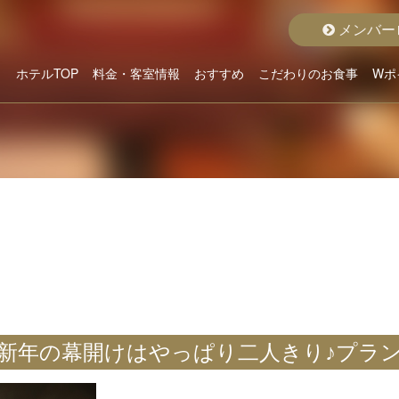
メンバー
ホテルTOP
料金・客室情報
おすすめ
こだわりのお食事
Wポ
こだわりから選ぶ
ホテルよりお貸出
クラスから選ぶ
料金から選ぶ
空室状況詳細
おすすめルーム
おすすめプラン
グランドメニュー
ディナープラン
モーニング
新年の幕開けはやっぱり二人きり♪プラ