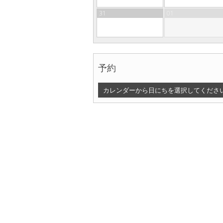
31
01
予約
部屋数
カレンダーから日にちを選択してくださ
▾
1