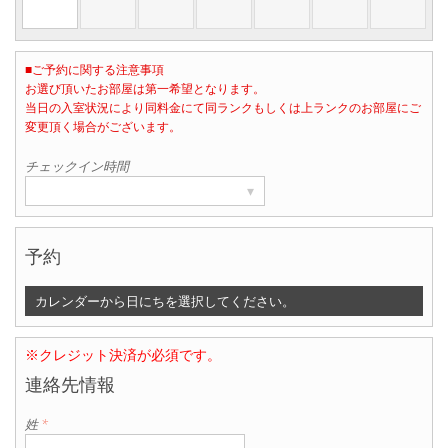
■ご予約に関する注意事項
お選び頂いたお部屋は第一希望となります。
当日の入室状況により同料金にて同ランクもしくは上ランクのお部屋にご
部屋数
変更頂く場合がございます。
▾
1
チェックイン時間
▾
予約
カレンダーから日にちを選択してください。
※クレジット決済が必須です。
連絡先情報
姓
*