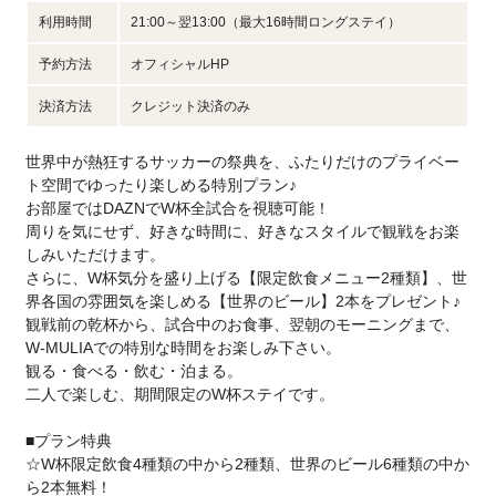
利用時間
21:00～翌13:00（最大16時間ロングステイ）
予約方法
オフィシャルHP
決済方法
クレジット決済のみ
世界中が熱狂するサッカーの祭典を、ふたりだけのプライベー
ト空間でゆったり楽しめる特別プラン♪
お部屋ではDAZNでW杯全試合を視聴可能！
周りを気にせず、好きな時間に、好きなスタイルで観戦をお楽
しみいただけます。
さらに、W杯気分を盛り上げる【限定飲食メニュー2種類】、世
界各国の雰囲気を楽しめる【世界のビール】2本をプレゼント♪
観戦前の乾杯から、試合中のお食事、翌朝のモーニングまで、
W-MULIAでの特別な時間をお楽しみ下さい。
観る・食べる・飲む・泊まる。
二人で楽しむ、期間限定のW杯ステイです。
■プラン特典
☆W杯限定飲食4種類の中から2種類、世界のビール6種類の中か
ら2本無料！