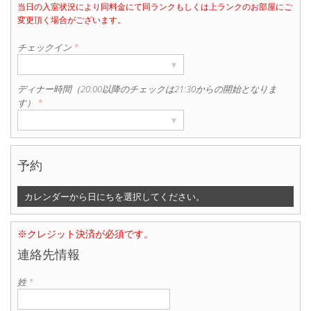
当日の入室状況により同料金にて同ランクもしくは上ランクのお部屋にご
部屋数
変更頂く場合がございます。
▾
1
チェックイン
*
▾
ディナー時間（20:00以降のチェックは21:30からの開始となりま
す）
*
▾
予約
カレンダーから日にちを選択してください。
※クレジット決済が必須です。
連絡先情報
姓
*