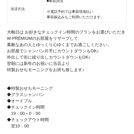
■事前決済
決済方法
※電話予約では事前現地払い
事前振込みもご利用いただけます。
大晦日は お好きなチェックイン時間のプランをお選びいただき
W-PREMIUMのお部屋をリザーブして
素敵なあの人とゆっくり心ゆくまでお過ごしください。
お部屋でシャンパン片手にカウントダウンもOK♪
外出して街に繰り出しカウントダウンもOK♪
翌朝には新年のお祝いに当店より
特製おせちモーニングをお持ち致します♪
◆特製おせちモーニング
◆グラスシャンパン
◆オードブル
◆チェックイン時間
19：00～0：00
◆チェックアウト時間
翌10：00