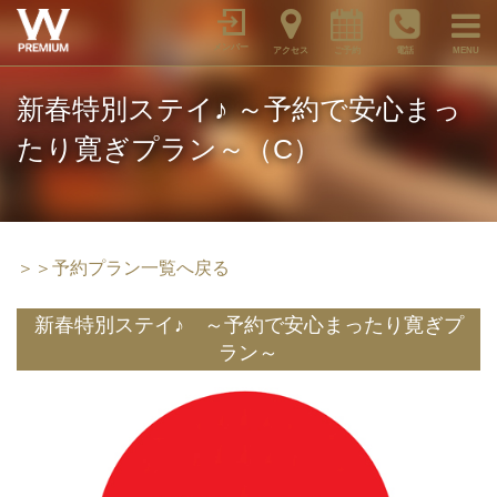
メンバー
アクセス
ご予約
電話
MENU
新春特別ステイ♪ ～予約で安心まっ
たり寛ぎプラン～（C）
＞＞予約プラン一覧へ戻る
新春特別ステイ♪ ～予約で安心まったり寛ぎプ
ラン～