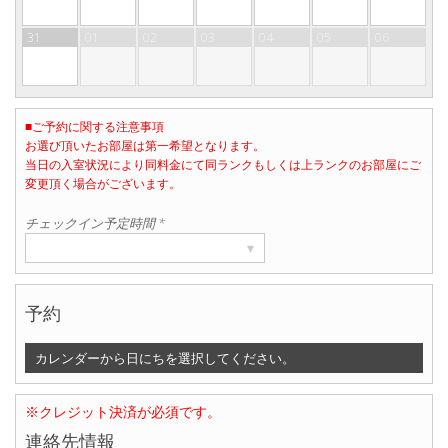
31
01
02
03
04
05
06
■ご予約に関する注意事項
お選び頂いたお部屋は第一希望となります。
当日の入室状況により同料金にて同ランクもしくは上ランクのお部屋にご
部屋数
変更頂く場合がございます。
▾
1
チェックイン予定時間 *
▾
予約
カレンダーから日にちを選択してください。
※クレジット決済が必須です。
連絡先情報