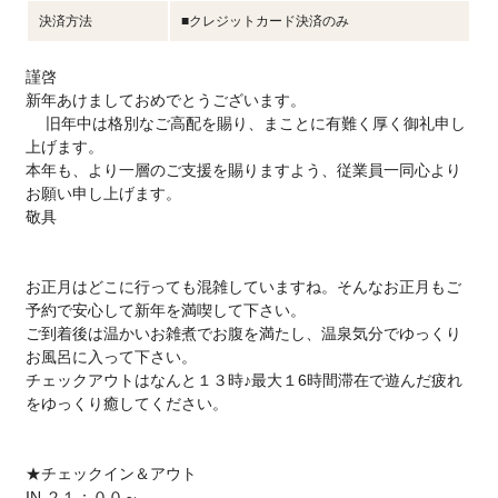
決済方法
■クレジットカード決済のみ
謹啓
新年あけましておめでとうございます。
旧年中は格別なご高配を賜り、まことに有難く厚く御礼申し
上げます。
本年も、より一層のご支援を賜りますよう、従業員一同心より
お願い申し上げます。
敬具
お正月はどこに行っても混雑していますね。そんなお正月もご
予約で安心して新年を満喫して下さい。
ご到着後は温かいお雑煮でお腹を満たし、温泉気分でゆっくり
お風呂に入って下さい。
チェックアウトはなんと１３時♪最大１6時間滞在で遊んだ疲れ
をゆっくり癒してください。
★チェックイン＆アウト
IN ２１：００～