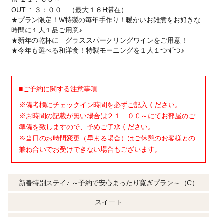
OUT １３：００ （最大１６H滞在）
★プラン限定！W特製の毎年手作り！暖かいお雑煮をお好きな
時間に１人１品ご用意♪
★新年の乾杯に！グラススパークリングワインをご用意！
★今年も選べる和洋食！特製モーニングを１人１つずつ♪
■ご予約に関する注意事項
※備考欄にチェックイン時間を必ずご記入ください。
※お時間の記載が無い場合は２１：００～にてお部屋のご
準備を致しますので、予めご了承ください。
※当日のお時間変更（早まる場合）はご休憩のお客様との
兼ね合いでお受けできない場合もございます。
新春特別ステイ♪ ～予約で安心まったり寛ぎプラン～（C）
スイート