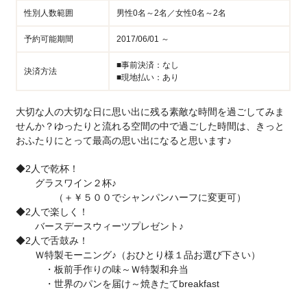
性別人数範囲
男性0名～2名／女性0名～2名
予約可能期間
2017/06/01 ～
■事前決済：なし
決済方法
■現地払い：あり
大切な人の大切な日に思い出に残る素敵な時間を過ごしてみま
せんか？ゆったりと流れる空間の中で過ごした時間は、きっと
おふたりにとって最高の思い出になると思います♪
◆2人で乾杯！
グラスワイン２杯♪
（＋￥５００でシャンパンハーフに変更可）
◆2人で楽しく！
バースデースウィーツプレゼント♪
◆2人で舌鼓み！
Ｗ特製モーニング♪（おひとり様１品お選び下さい）
・板前手作りの味～Ｗ特製和弁当
・世界のパンを届け～焼きたてbreakfast