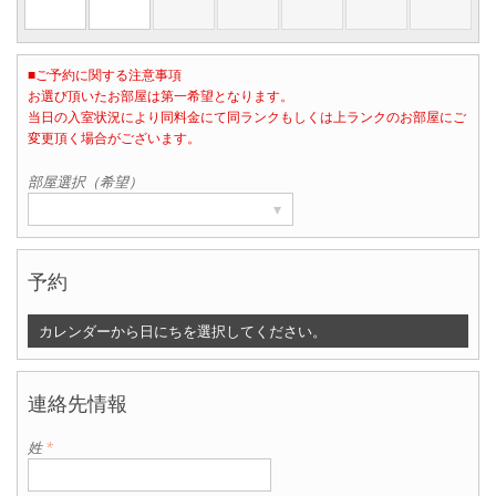
■ご予約に関する注意事項
お選び頂いたお部屋は第一希望となります。
当日の入室状況により同料金にて同ランクもしくは上ランクのお部屋にご
部屋数
変更頂く場合がございます。
▾
1
部屋選択（希望）
▾
予約
カレンダーから日にちを選択してください。
連絡先情報
姓
*