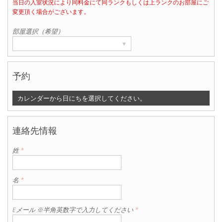
当日の入室状況により同料金にて同ランクもしくは上ランクのお部屋にご
部屋数
変更頂く場合がございます。
▾
1
部屋選択（希望）
▾
予約
カレンダーから日にちを選択してください。
連絡先情報
姓
*
名
*
Eメール ※半角英数字で入力してください
*