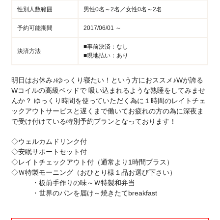
性別人数範囲
男性0名～2名／女性0名～2名
予約可能期間
2017/06/01 ～
■事前決済：なし
決済方法
■現地払い：あり
明日はお休み♪ゆっくり寝たい！という方におススメ♪Wが誇る
Wコイルの高級ベッドで 吸い込まれるような熟睡をしてみませ
んか？ ゆっくり時間を使っていただく為に１時間のレイトチェ
ックアウトサービスと遅くまで働いてお疲れの方の為に深夜ま
で受け付けている特別予約プランとなっております！
◇ウェルカムドリンク付
◇安眠サポートセット付
◇レイトチェックアウト付（通常より1時間プラス）
◇Ｗ特製モーニング（おひとり様１品お選び下さい）
・板前手作りの味～Ｗ特製和弁当
・世界のパンを届け～焼きたてbreakfast