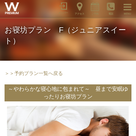
メンバー
アクセス
ご予約
電話
MENU
お寝坊プラン F（ジュニアスイー
ト）
＞＞予約プラン一覧へ戻る
～やわらかな寝心地に包まれて～ 昼まで安眠ゆ
ったりお寝坊プラン