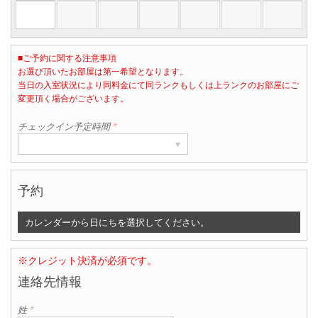
■ご予約に関する注意事項
お選び頂いたお部屋は第一希望となります。
当日の入室状況により同料金にて同ランクもしくは上ランクのお部屋にご
部屋数
変更頂く場合がございます。
▾
1
チェックイン予定時間
*
▾
予約
カレンダーから日にちを選択してください。
※クレジット決済が必須です。
連絡先情報
姓
*