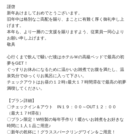
謹啓
新年あけましておめでとうございます。
旧年中は格別なご高配を賜り、まことに有難く厚く御礼申し上
げます。
本年も、より一層のご支援を賜りますよう、従業員一同心より
お願い申し上げます。
敬具
心行くまで飲んで騒いだ後はホテルＷの高級ベッドで最高の初
夢をGET！
ぐっすりお休みになるために温かいお雑煮でお腹を満たし、温
泉気分でゆっくりお風呂に入って下さい。
チェックアウトはお昼の１２時♪最大１７時間滞在で最高の初夢
満喫してください。
【プラン詳細】
〇チェックイン＆アウト IN１９：００～OUT１２：００
（最大１７H滞在）
〇プラン限定！W特製の毎年手作り！暖かいお雑煮をお好きな
時間に１人１品ご用意♪
〇新年の乾杯に！グラススパークリングワインをご用意！