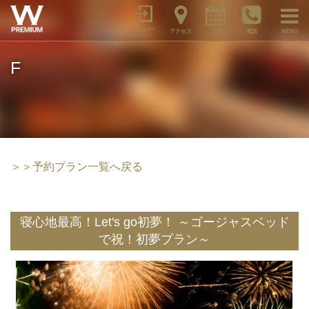
メンバー
アクセス
ご予約
電話
MENU
F
＞＞予約プラン一覧へ戻る
寝心地最高！Let's go初夢！ ～ゴージャスベッド
で祝！初夢プラン～