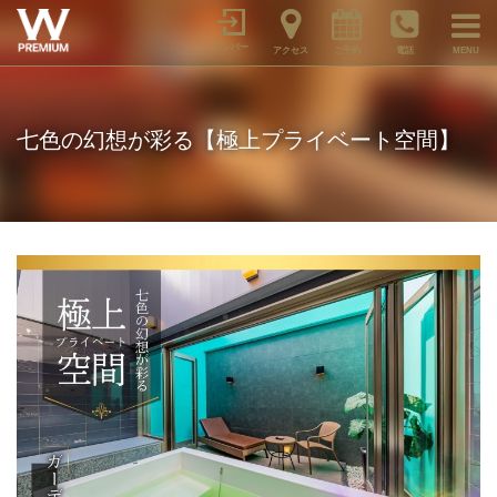
メンバー
アクセス
ご予約
電話
MENU
七色の幻想が彩る【極上プライベート空間】