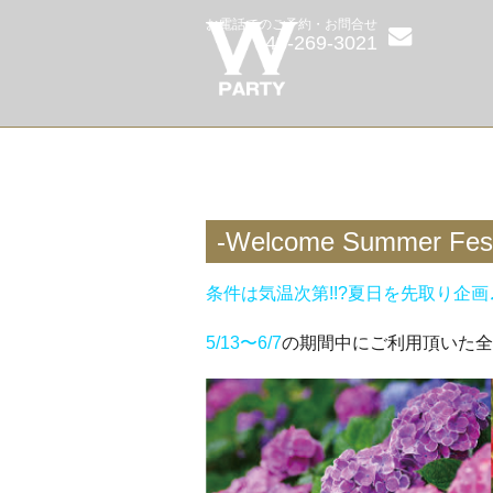
お電話でのご予約・お問合せ
048-269-3021
-Welcome Summ
条件は気温次第!!?夏日を先取り企
5/13〜6/7
の期間中にご利用頂いた全メ