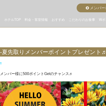
メンバー
ホテルTOP
料金・客室情報
おすすめ
こだわりのお食事
Wポ
こだわりから選ぶ
クラスから選ぶ
料金から選ぶ
空室状況詳細
おすすめルーム
おすすめプラン
グランドメニュー
ディナープラン
モーニング
er Fes-夏先取りメンバーポイントプレゼント
画♬
ンバー様に500ポイントGetのチャンス♬