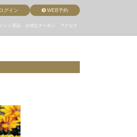
ログイン
WEB予約
イント景品
お得なクーポン
アクセス
♬