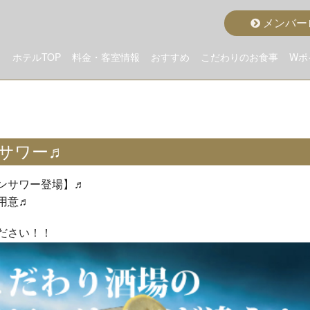
メンバー
ホテルTOP
料金・客室情報
おすすめ
こだわりのお食事
Wポ
こだわりから選ぶ
クラスから選ぶ
料金から選ぶ
空室状況詳細
おすすめルーム
おすすめプラン
グランドメニュー
ディナープラン
モーニング
サワー♬
ンサワー登場】♬
用意♬
ださい！！