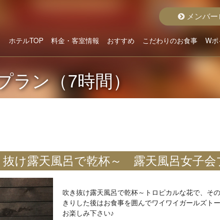
メンバー
ホテルTOP
料金・客室情報
おすすめ
こだわりのお食事
Wポ
こだわりから選ぶ
ホテルよりお貸出
クラスから選ぶ
料金から選ぶ
空室状況詳細
おすすめルーム
おすすめプラン
グランドメニュー
ディナープラン
モーニング
プラン（7時間）
き抜け露天風呂で乾杯～ 露天風呂女子会
吹き抜け露天風呂で乾杯～トロピカルな花で、その
きりした後はお食事を囲んでワイワイガールズトー
お楽しみ下さい♪