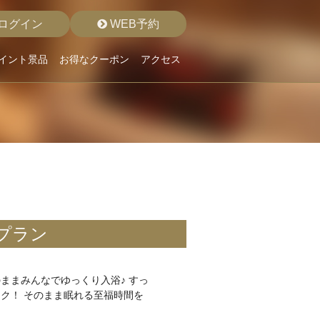
ログイン
WEB予約
イント景品
お得なクーポン
アクセス
プラン
ままみんなでゆっくり入浴♪ すっ
ク！ そのまま眠れる至福時間を