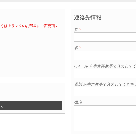
連絡先情報
しくは上ランクのお部屋にご変更頂く
姓
*
名
*
Eメール ※半角英数字で入力して
電話 ※半角数字で入力してくださ
備考
い。