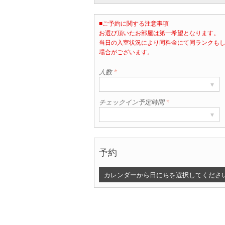
■ご予約に関する注意事項
お選び頂いたお部屋は第一希望となります。
当日の入室状況により同料金にて同ランクも
部屋数
場合がございます。
▾
1
人数
*
▾
チェックイン予定時間
*
▾
予約
カレンダーから日にちを選択してくださ