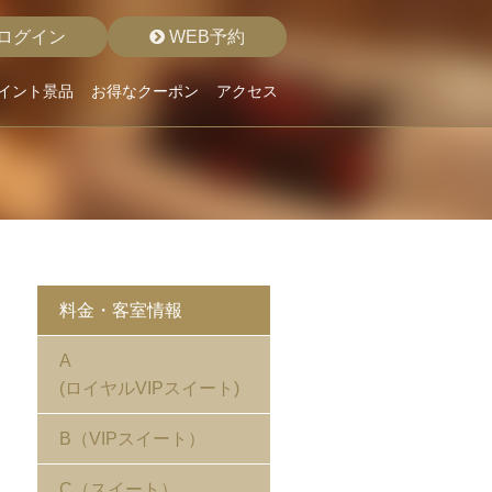
ログイン
WEB予約
イント景品
お得なクーポン
アクセス
料金・客室情報
A
(ロイヤルVIPスイート)
B（VIPスイート）
C（スイート）