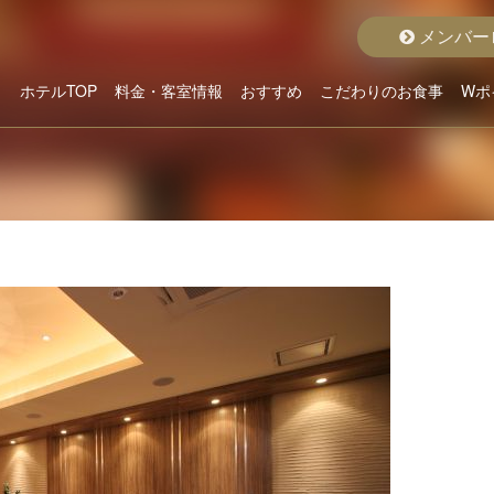
メンバー
ホテルTOP
料金・客室情報
おすすめ
こだわりのお食事
Wポ
こだわりから選ぶ
ホテルよりお貸出
クラスから選ぶ
料金から選ぶ
空室状況詳細
おすすめルーム
おすすめプラン
グランドメニュー
ディナープラン
モーニング