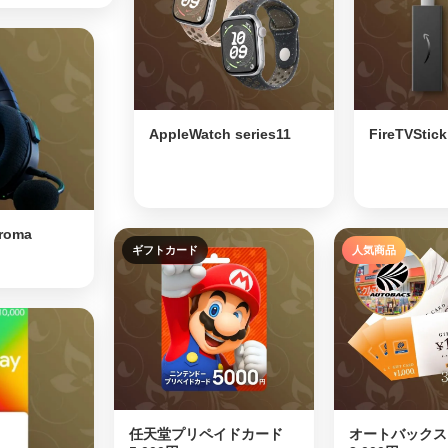
AppleWatch series11
FireTVStic
hroma
ギフトカード
人気商品
⭐
任天堂プリペイドカード
オートバックス