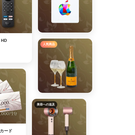
⭐
k HD
人気商品
⭐
美容への追及
カード