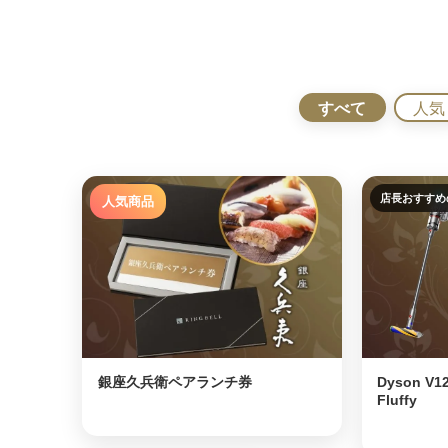
すべて
人気
店長おすすめ
人気商品
⭐
銀座久兵衛ペアランチ券
Dyson V12
Fluffy