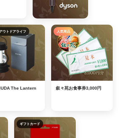
アウトドアライフ
人気商品
⭐
UDA The Lantern
叙々苑お食事券3,000円
ギフトカード