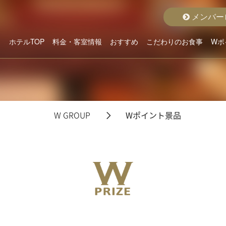
メンバー
ホテルTOP
料金・客室情報
おすすめ
こだわりのお食事
Wポ
こだわりから選ぶ
ホテルよりお貸出
クラスから選ぶ
料金から選ぶ
空室状況詳細
おすすめルーム
おすすめプラン
グランドメニュー
ディナープラン
モーニング
W GROUP
Wポイント景品