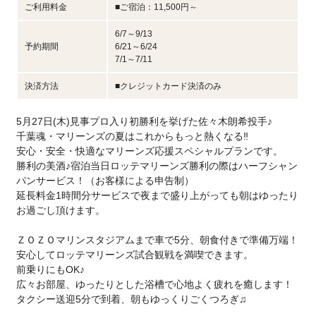
ご利用料金
■ご宿泊：11,500円～
6/7～9/13
予約期間
6/21～6/24
7/1～7/11
決済方法
■クレジットカード決済のみ
5月27日(木)見事プロ入り初勝利を挙げた佐々木朗希投手♪
千葉魂・マリーンズの夏はこれからもっと熱くなる‼
安心・安全・快適なマリーンズ応援スペシャルプランです。
勝利の美酒♪宿泊当日ロッテマリーンズ勝利の際はハーフシャン
パンサービス！（お客様による申告制）
延長料金1時間分サービスで夜まで盛り上がっても朝はゆったり
お過ごし頂けます。
ＺＯＺＯマリンスタジアムまで車で5分、朝食付きで準備万端！
安心してロッテマリーンズ試合観戦を満喫できます。
前乗りにもOK♪
広々お部屋、ゆったりとした浴槽で心地よく疲れを癒します！
タクシー送迎5分で到着、朝もゆっくりごくつろぎ♫