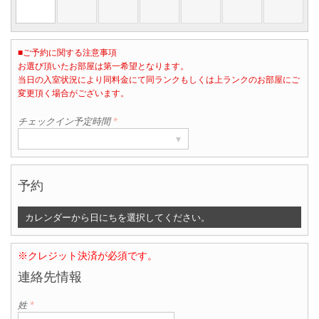
■ご予約に関する注意事項
お選び頂いたお部屋は第一希望となります。
当日の入室状況により同料金にて同ランクもしくは上ランクのお部屋にご
部屋数
変更頂く場合がございます。
▾
1
チェックイン予定時間
*
▾
予約
カレンダーから日にちを選択してください。
※クレジット決済が必須です。
連絡先情報
姓
*