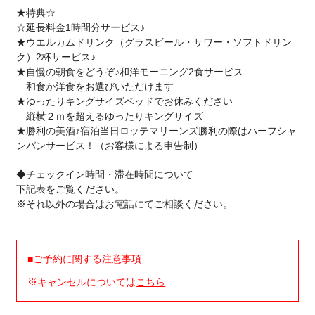
★特典☆
☆延長料金1時間分サービス♪
★ウエルカムドリンク（グラスビール・サワー・ソフトドリン
ク）2杯サービス♪
★自慢の朝食をどうぞ♪和洋モーニング2食サービス
和食か洋食をお選びいただけます
★ゆったりキングサイズベッドでお休みください
縦横２ｍを超えるゆったりキングサイズ
★勝利の美酒♪宿泊当日ロッテマリーンズ勝利の際はハーフシャ
ンパンサービス！（お客様による申告制）
◆チェックイン時間・滞在時間について
下記表をご覧ください。
※それ以外の場合はお電話にてご相談ください。
■ご予約に関する注意事項
※キャンセルについては
こちら