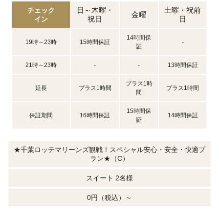
日～木曜・
土曜・祝前
チェック
金曜
祝日
日
イン
14時間保
19時～23時
15時間保証
-
証
21時～23時
-
-
13時間保証
プラス1時
延長
プラス1時間
プラス1時間
間
15時間保
保証期間
16時間保証
14時間保証
証
★千葉ロッテマリーンズ観戦！スペシャル安心・安全・快適プ
ラン★（C）
スイート 2名様
0円（税込）～