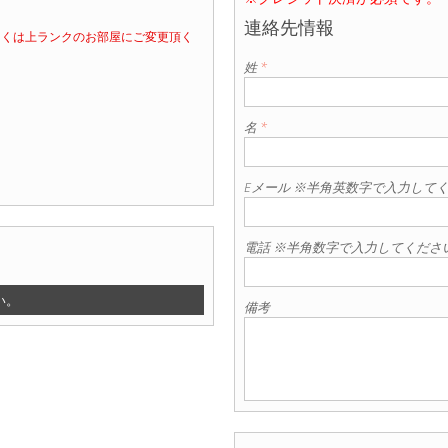
連絡先情報
しくは上ランクのお部屋にご変更頂く
姓
*
名
*
Eメール ※半角英数字で入力して
電話 ※半角数字で入力してくださ
い。
備考