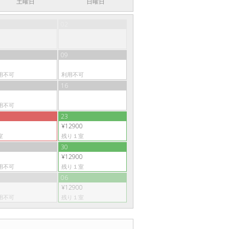
土曜日
日曜日
02
09
用不可
利用不可
16
用不可
23
¥12900
室
残り１室
30
¥12900
用不可
残り１室
06
¥12900
用不可
残り１室