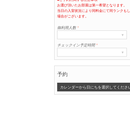
お選び頂いたお部屋は第一希望となります。
当日の入室状況により同料金にて同ランクも
部屋数
場合がございます。
▾
1
御利用人数
*
▾
チェックイン予定時間
*
▾
予約
カレンダーから日にちを選択してくださ