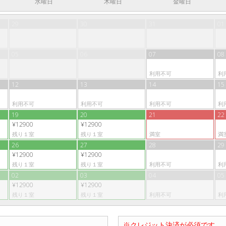
水曜日
木曜日
金曜日
29
30
31
01
05
06
07
08
利用不可
利
12
13
14
15
利用不可
利用不可
利用不可
利
19
20
21
22
¥12900
¥12900
残り１室
残り１室
満室
満
26
27
28
29
¥12900
¥12900
残り１室
残り１室
利用不可
利
02
03
04
05
¥12900
¥12900
残り１室
残り１室
利用不可
利
※クレジット決済が必須です。