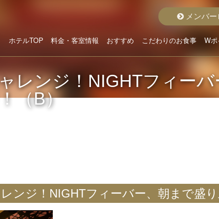
メンバー
ホテルTOP
料金・客室情報
おすすめ
こだわりのお食事
Wポ
こだわりから選ぶ
ホテルよりお貸出
クラスから選ぶ
料金から選ぶ
空室状況詳細
おすすめルーム
おすすめプラン
グランドメニュー
ディナープラン
モーニング
ャレンジ！NIGHTフィー
！（B）
レンジ！NIGHTフィーバー、朝まで盛