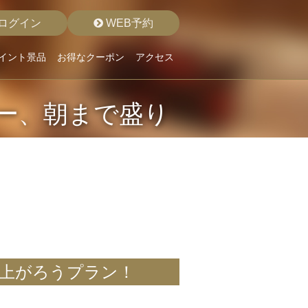
ログイン
WEB予約
イント景品
お得なクーポン
アクセス
バー、朝まで盛り
り上がろうプラン！