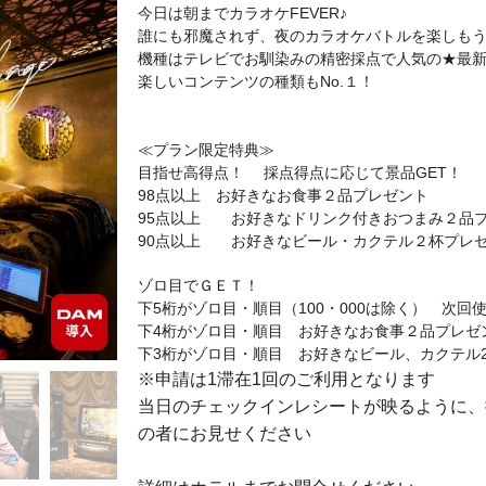
今日は朝までカラオケFEVER♪
誰にも邪魔されず、夜のカラオケバトルを楽しも
機種はテレビでお馴染みの精密採点で人気の★最新 LI
楽しいコンテンツの種類もNo.１！
≪プラン限定特典≫
目指せ高得点！ 採点得点に応じて景品GET！
98点以上 お好きなお食事２品プレゼント
95点以上 お好きなドリンク付きおつまみ２品
90点以上 お好きなビール・カクテル２杯プレ
ゾロ目でＧＥＴ！
下5桁がゾロ目・順目（100・000は除く） 次回
下4桁がゾロ目・順目 お好きなお食事２品プレゼ
下3桁がゾロ目・順目 お好きなビール、カクテル
※申請は1滞在1回のご利用となります
当日のチェックインレシートが映るように、
の者にお見せください