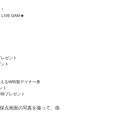
う！
VE DAM★
プレゼント
ゼント
使えるW特製デイナー券
ント
2杯プレゼント
採点画面の写真を撮って、係