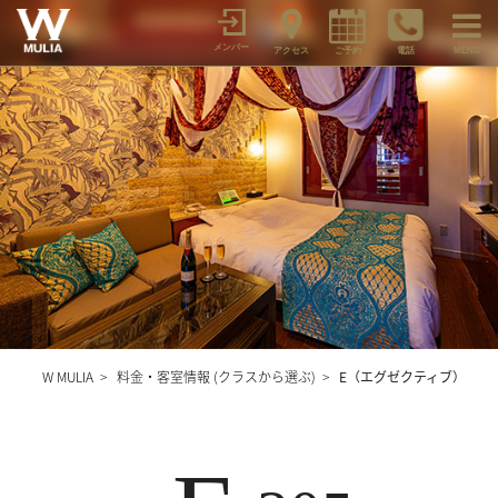
メンバー
アクセス
ご予約
電話
MENU
W MULIA
>
料金・客室情報 (クラスから選ぶ)
>
E（エグゼクティブ）