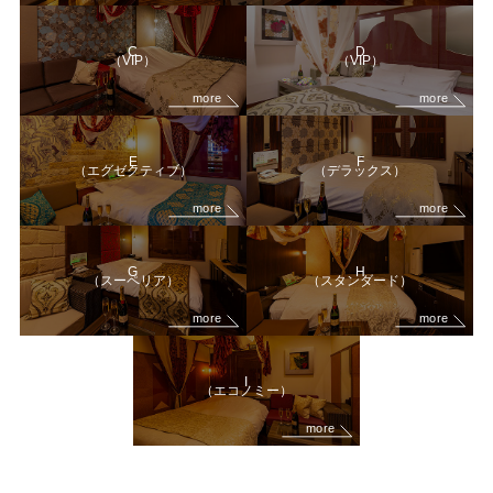
C
D
（VIP）
（VIP）
more
more
E
F
（エグゼクティブ）
（デラックス）
more
more
G
H
（スーペリア）
（スタンダード）
more
more
I
（エコノミー）
more