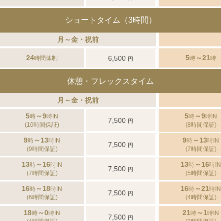
ショートタイム（3時間）
月～金・祝前
24
5
～21
6,500
時間体制
時
時
円
休憩・フレックスタイム
月～金・祝前
5
～9
5
～9
時
時IN
時
時IN
7,500
円
(10時間保証)
(8時間保証)
9
～13
9
～13
時
時IN
時
時IN
7,500
円
(9時間保証)
(7時間保証)
13
～16
13
～16
時
時IN
時
時IN
7,500
円
(7時間保証)
(5時間保証)
16
～18
16
～21
時
時IN
時
時IN
7,500
円
(6時間保証)
(4時間保証)
18
～0
21
～1
時
時IN
時
時IN
7,500
円