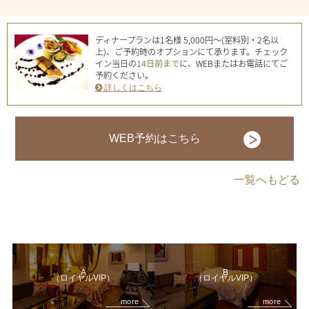
ディナープランは1名様 5,000円～(室料別・2名以
上)、ご予約時のオプションにて承ります。チェック
イン当日の
14日前まで
に、WEBまたはお電話にてご
予約ください。
詳しくはこちら
WEB予約はこちら
一覧へもどる
A
B
（ロイヤルVIP）
（ロイヤルVIP）
more
more