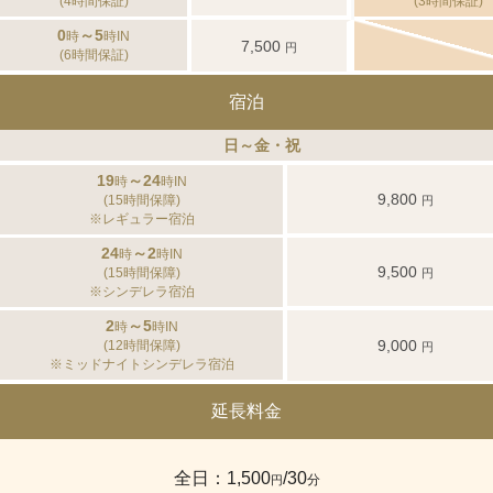
(4時間保証)
(3時間保証)
0
～5
時
時IN
7,500
円
(6時間保証)
宿泊
日～金・祝
19
～24
時
時IN
9,800
(15時間保障)
円
※レギュラー宿泊
24
～2
時
時IN
9,500
(15時間保障)
円
※シンデレラ宿泊
2
～5
時
時IN
9,000
(12時間保障)
円
※ミッドナイトシンデレラ宿泊
延長料金
全日：1,500
/30
分
円