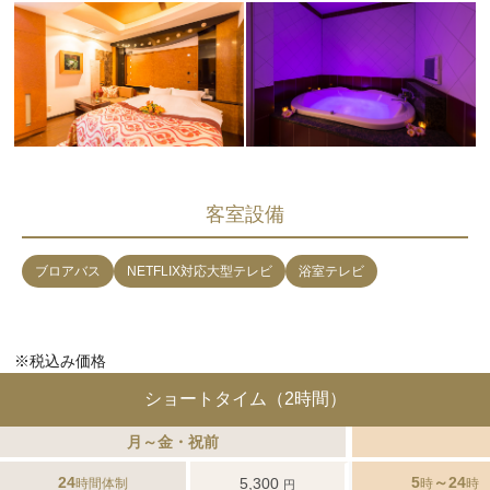
客室設備
ブロアバス
NETFLIX対応大型テレビ
浴室テレビ
※税込み価格
ショートタイム（2時間）
月～金・祝前
24
5
～24
5,300
時間体制
時
時
円