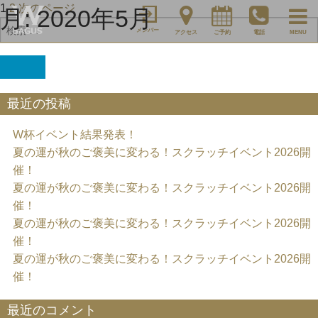
投
ペ
ペ
1
2
次のページ
月:
2020年5月
検
ー
ー
稿
メンバー
アクセス
ご予約
電話
MENU
索
ジ
ジ
の
対
ペ
象:
検
ー
索
ジ
最近の投稿
送
り
W杯イベント結果発表！
夏の運が秋のご褒美に変わる！スクラッチイベント2026開
催！
夏の運が秋のご褒美に変わる！スクラッチイベント2026開
催！
夏の運が秋のご褒美に変わる！スクラッチイベント2026開
催！
夏の運が秋のご褒美に変わる！スクラッチイベント2026開
催！
最近のコメント