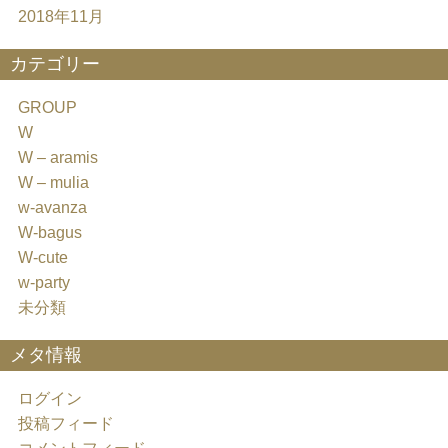
2018年11月
カテゴリー
GROUP
W
W – aramis
W – mulia
w-avanza
W-bagus
W-cute
w-party
未分類
メタ情報
ログイン
投稿フィード