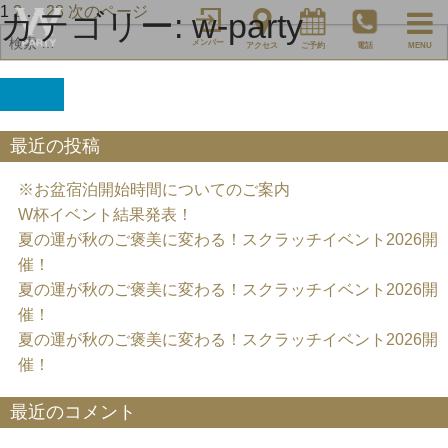
投
ペ
ペ
ペ
1
2
…
28
次のページ
カテゴリー:
w-party
検
ー
ー
ー
稿
メンバー
アクセス
ご予約
電話
MENU
索
ジ
ジ
ジ
の
対
ペ
象:
検
ー
索
ジ
最近の投稿
送
り
※お盆宿泊開始時間についてのご案内
W杯イベント結果発表！
夏の運が秋のご褒美に変わる！スクラッチイベント2026開
催！
夏の運が秋のご褒美に変わる！スクラッチイベント2026開
催！
夏の運が秋のご褒美に変わる！スクラッチイベント2026開
催！
最近のコメント