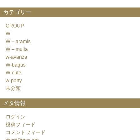
カテゴリー
GROUP
W
W – aramis
W – mulia
w-avanza
W-bagus
W-cute
w-party
未分類
メタ情報
ログイン
投稿フィード
コメントフィード